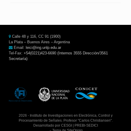
Calle 48 y 116, CC 91 (1900)
La Plata – Buenos Aires – Argentina
Email:
leici@ing.unlp.edu.ar
Tel-Fax:
+54(0221)423-6690 (Internos 3555 Dirección/3561
Secretaría)
2026 - Instituto de Investigaciones en Electrónica, Control y
Procesamiento de Señales. Profesor "Carlos Christiansen".
Desarrollado por
CESGI
|
PREBI
-
SEDICI
Tema de
SiteOrigin