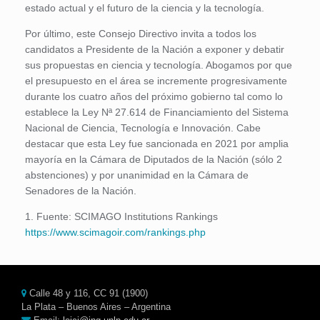
estado actual y el futuro de la ciencia y la tecnología.
Por último, este Consejo Directivo invita a todos los
candidatos a Presidente de la Nación a exponer y debatir
sus propuestas en ciencia y tecnología. Abogamos por que
el presupuesto en el área se incremente progresivamente
durante los cuatro años del próximo gobierno tal como lo
establece la Ley Nª 27.614 de Financiamiento del Sistema
Nacional de Ciencia, Tecnología e Innovación. Cabe
destacar que esta Ley fue sancionada en 2021 por amplia
mayoría en la Cámara de Diputados de la Nación (sólo 2
abstenciones) y por unanimidad en la Cámara de
Senadores de la Nación.
1. Fuente: SCIMAGO Institutions Rankings
https://www.scimagoir.com/rankings.php
Calle 48 y 116, CC 91 (1900)
La Plata – Buenos Aires – Argentina