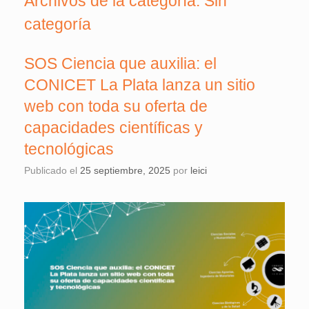
Archivos de la categoría:
Sin
categoría
SOS Ciencia que auxilia: el
CONICET La Plata lanza un sitio
web con toda su oferta de
capacidades científicas y
tecnológicas
Publicado el
25 septiembre, 2025
por
leici